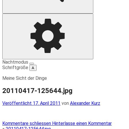
Suche
Einstellungen
Nachtmodus
Schriftgröße
A
Meine Sicht der Dinge
20110417-125644.jpg
Veröffentlicht
Veröffentlicht
17. April 2011
von
Alexander Kurz
am
Kommentare schliessen
Hinterlasse einen Kommentar
«
20110417-125644.jpg