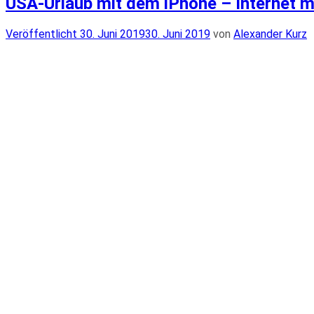
USA-Urlaub mit dem iPhone – Internet m
Veröffentlicht
Veröffentlicht
30. Juni 2019
30. Juni 2019
von
Alexander Kurz
am