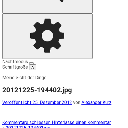
Suche
Einstellungen
Nachtmodus
Schriftgröße
A
Meine Sicht der Dinge
20121225-194402.jpg
Veröffentlicht
Veröffentlicht
25. Dezember 2012
von
Alexander Kurz
am
Kommentare schliessen
Hinterlasse einen Kommentar
«
20121225-194402.jpg