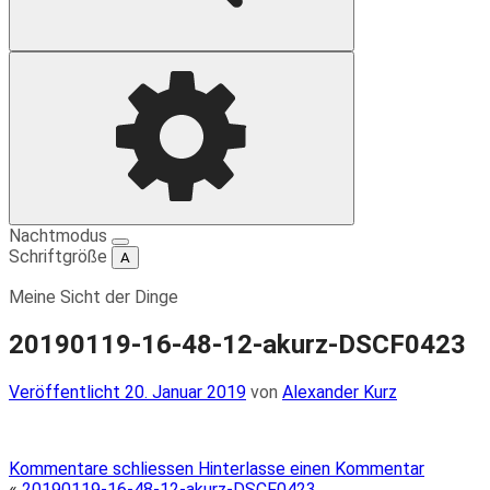
Suche
Einstellungen
Nachtmodus
Schriftgröße
A
Meine Sicht der Dinge
20190119-16-48-12-akurz-DSCF0423
Veröffentlicht
Veröffentlicht
20. Januar 2019
von
Alexander Kurz
am
Kommentare schliessen
Hinterlasse einen Kommentar
«
20190119-16-48-12-akurz-DSCF0423