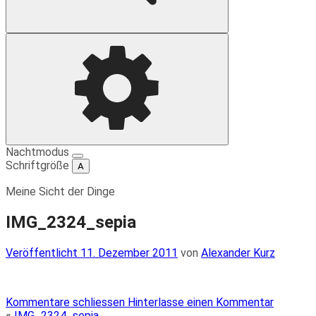
Suche
Einstellungen
Nachtmodus
Schriftgröße
A
Meine Sicht der Dinge
IMG_2324_sepia
Veröffentlicht
Veröffentlicht
11. Dezember 2011
von
Alexander Kurz
am
Kommentare schliessen
Hinterlasse einen Kommentar
«
IMG_2324_sepia