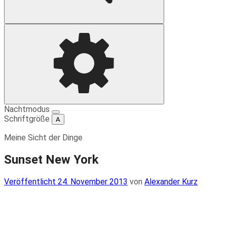
Suche
Einstellungen
Nachtmodus
Schriftgröße
A
Meine Sicht der Dinge
Sunset New York
Veröffentlicht
Veröffentlicht
24. November 2013
von
Alexander Kurz
am