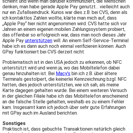
scheint und wenn man darüber kommuniziert, die Menschen
denken, man habe gerade Apple Pay genutzt… vielleicht auch
nur ein Zufallseindruck. Kurios war dies z.B. bei CVS, denn als
ich kontaktlos Zahlen wollte, klärte man mich auf, dass
„Apple Pay“ hier nicht angenommen wird. CVS hatte sich vor
Jahren an einem eigenen mobilen Zahlungssystem probiert,
das offenbar so erfolgreich war, dass man noch dieses Jahr
Apple Pay
unterstützen
will. An einem Self-Service-Terminal
habe ich es dann auch noch einmal verifizieren können: Auch
GPay funktioniert bei CVS derzeit nicht.
Problematisch ist in den USA jedoch zu erkennen, ob NFC
unterstützt wird und wenn ja, wo das Mobiltelefon dabei
genau hinzuhalten ist. Bei
Macy’s
bin ich z.B. über ältere
Terminals gestolpert, die keinerlei Kennzeichnung bzgl. NFC
hatten, dies jedoch unterstützten, wie ich sah, als meine
Karte dagegen gehalten wurde. Bei einem weiteren Versuch
in der gleichen Filiale habe ich das Mobiltelefon anscheinend
an die falsche Stelle gehalten, weshalb es zu einem Fehler
kam. Insgesamt kann ich jedoch über sehr gute Erfahrungen
mit GPay auch im Ausland berichten.
Sonstiges
Praktisch ist, dass gebuchte Transaktionen natürlich gleich