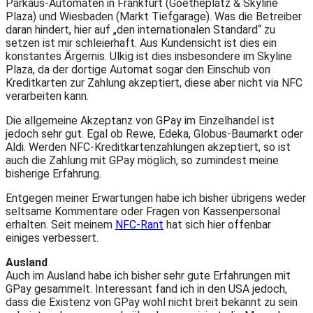
Parkaus-Automaten in Frankfurt (Goetheplatz & Skyline
Plaza) und Wiesbaden (Markt Tiefgarage). Was die Betreiber
daran hindert, hier auf „den internationalen Standard“ zu
setzen ist mir schleierhaft. Aus Kundensicht ist dies ein
konstantes Ärgernis. Ulkig ist dies insbesondere im Skyline
Plaza, da der dortige Automat sogar den Einschub von
Kreditkarten zur Zahlung akzeptiert, diese aber nicht via NFC
verarbeiten kann.
Die allgemeine Akzeptanz von GPay im Einzelhandel ist
jedoch sehr gut. Egal ob Rewe, Edeka, Globus-Baumarkt oder
Aldi. Werden NFC-Kreditkartenzahlungen akzeptiert, so ist
auch die Zahlung mit GPay möglich, so zumindest meine
bisherige Erfahrung.
Entgegen meiner Erwartungen habe ich bisher übrigens weder
seltsame Kommentare oder Fragen von Kassenpersonal
erhalten. Seit meinem
NFC-Rant
hat sich hier offenbar
einiges verbessert.
Ausland
Auch im Ausland habe ich bisher sehr gute Erfahrungen mit
GPay gesammelt. Interessant fand ich in den USA jedoch,
dass die Existenz von GPay wohl nicht breit bekannt zu sein