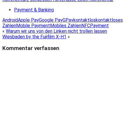
Payment & Banking
Android
Apple Pay
Google Pay
GPay
kontaktlos
kontaktloses
Zahlen
Mobile Payment
Mobiles Zahlen
NFC
Payment
«
Warum wir uns von den Linken nicht trollen lassen
Wiesbaden by the Fujifilm X-H1
»
Kommentar verfassen