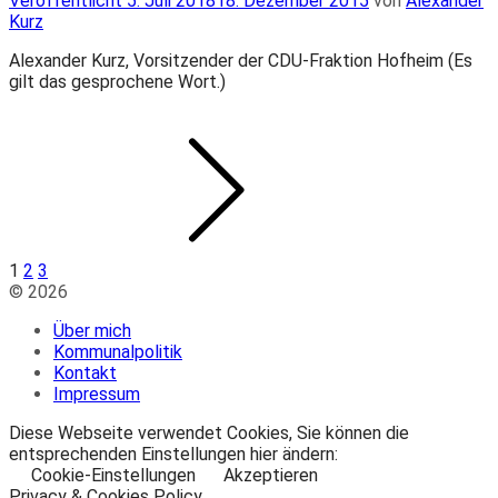
Veröffentlicht
5. Juli 2018
18. Dezember 2015
von
Alexander
am
Kurz
Alexander Kurz, Vorsitzender der CDU-Fraktion Hofheim (Es
gilt das gesprochene Wort.)
Seitennummerierung
Seite
Seite
Seite
Nächsten
Seite
der
Beiträge
1
2
3
© 2026
Über mich
Kommunalpolitik
Kontakt
Impressum
Diese Webseite verwendet Cookies, Sie können die
entsprechenden Einstellungen hier ändern:
Cookie-Einstellungen
Akzeptieren
Privacy & Cookies Policy