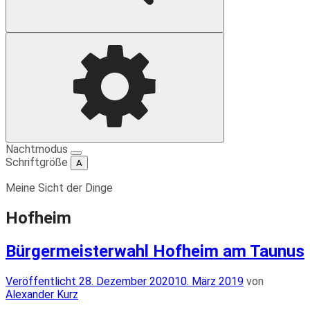
Suche
Einstellungen
Nachtmodus
Schriftgröße
A
Meine Sicht der Dinge
Hofheim
Bürgermeisterwahl Hofheim am Taunus
Veröffentlicht
Veröffentlicht
28. Dezember 2020
10. März 2019
von
am
Alexander Kurz