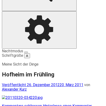
Suche
Einstellungen
Nachtmodus
Schriftgröße
A
Meine Sicht der Dinge
Hofheim im Frühling
Veröffentlicht
Veröffentlicht
26. Dezember 2012
20. März 2011
von
am
Alexander Kurz
Kommentare schliessen
Hinterlasse einen Kommentar