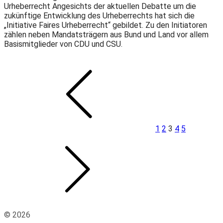
Urheberrecht Angesichts der aktuellen Debatte um die
zukünftige Entwicklung des Urheberrechts hat sich die
„Initiative Faires Urheberrecht“ gebildet. Zu den Initiatoren
zählen neben Mandatsträgern aus Bund und Land vor allem
Basismitglieder von CDU und CSU.
Seitennummerierung
Vorherige
Seite
Seite
Seite
Seite
Seite
Nächsten
Seite
Seite
der
Beiträge
1
2
3
4
5
© 2026