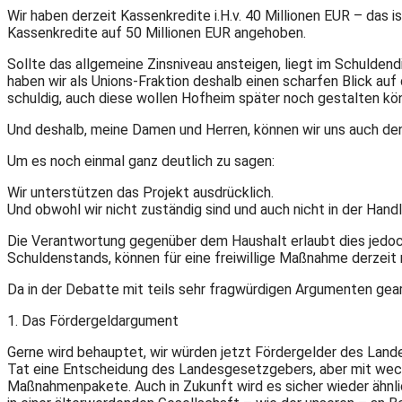
Wir haben derzeit Kassenkredite i.H.v. 40 Millionen EUR – das 
Kassenkredite auf 50 Millionen EUR angehoben.
Sollte das allgemeine Zinsniveau ansteigen, liegt im Schulden
haben wir als Unions-Fraktion deshalb einen scharfen Blick au
schuldig, auch diese wollen Hofheim später noch gestalten kön
Und deshalb, meine Damen und Herren, können wir uns auch de
Um es noch einmal ganz deutlich zu sagen:
Wir unterstützen das Projekt ausdrücklich.
Und obwohl wir nicht zuständig sind und auch nicht in der Hand
Die Verantwortung gegenüber dem Haushalt erlaubt dies jedoch 
Schuldenstands, können für eine freiwillige Maßnahme derzei
Da in der Debatte mit teils sehr fragwürdigen Argumenten gearbe
1. Das Fördergeldargument
Gerne wird behauptet, wir würden jetzt Fördergelder des Land
Tat eine Entscheidung des Landesgesetzgebers, aber mit wec
Maßnahmenpakete. Auch in Zukunft wird es sicher wieder ähnlic