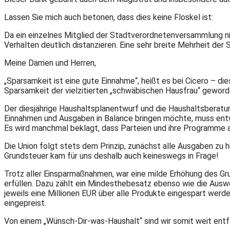
Lassen Sie mich auch betonen, dass dies keine Floskel ist:
Da ein einzelnes Mitglied der Stadtverordnetenversammlung n
Verhalten deutlich distanzieren. Eine sehr breite Mehrheit de
Meine Damen und Herren,
„Sparsamkeit ist eine gute Einnahme“, heißt es bei Cicero – dies
Sparsamkeit der vielzitierten „schwäbischen Hausfrau“ geword
Der diesjährige Haushaltsplanentwurf und die Haushaltsberatu
Einnahmen und Ausgaben in Balance bringen möchte, muss entw
Es wird manchmal beklagt, dass Parteien und ihre Programme au
Die Union folgt stets dem Prinzip, zunächst alle Ausgaben zu hi
Grundsteuer kam für uns deshalb auch keineswegs in Frage!
Trotz aller Einsparmaßnahmen, war eine milde Erhöhung des G
erfüllen. Dazu zählt ein Mindesthebesatz ebenso wie die Auswe
jeweils eine Millionen EUR über alle Produkte eingespart werd
eingepreist.
Von einem „Wünsch-Dir-was-Haushalt“ sind wir somit weit entf