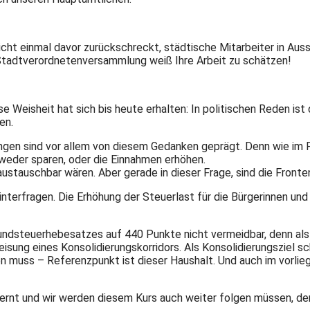
icht einmal davor zurückschreckt, städtische Mitarbeiter in A
r Stadtverordnetenversammlung weiß Ihre Arbeit zu schätzen!
e Weisheit hat sich bis heute erhalten: In politischen Reden ist d
en.
ngen sind vor allem von diesem Gedanken geprägt. Denn wie im P
eder sparen, oder die Einnahmen erhöhen.
stauschbar wären. Aber gerade in dieser Frage, sind die Fronten
nterfragen. Die Erhöhung der Steuerlast für die Bürgerinnen und 
rundsteuerhebesatzes auf 440 Punkte nicht vermeidbar, denn a
isung eines Konsolidierungskorridors. Als Konsolidierungsziel s
en muss – Referenzpunkt ist dieser Haushalt. Und auch im vorli
ernt und wir werden diesem Kurs auch weiter folgen müssen, de