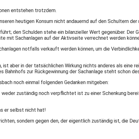
tionen entstehen trotzdem.
 unseren heutigen Konsum nicht andauernd auf den Schultern der
eführt; den Schulden stehe ein bilanzieller Wert gegenüber. De
ite mit Sachanlagen auf der Aktivseite verrechnet werden können
anlagen notfalls verkauft werden können, um die Verbindlichkei
 ist aber in der tatsächlichen Wirkung nichts anderes als eine r
f des Bahnhofs zur Rückgewinnung der Sachanlage steht schon des
rsbach noch einmal folgenden Gedanken mitgeben:
ie weder zuständig noch verpflichtet ist zu einer Schenkung berei
 er selbst nicht hat!
richten, sondern gegen den, der eigentlich zuständig ist, die De