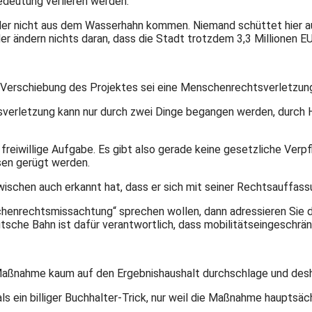
edeutung verlieren werden.
lder nicht aus dem Wasserhahn kommen. Niemand schüttet hier 
er ändern nichts daran, dass die Stadt trotzdem 3,3 Millionen 
 Verschiebung des Projektes sei eine Menschenrechtsverletzun
htsverletzung kann nur durch zwei Dinge begangen werden, durch
eiwillige Aufgabe. Es gibt also gerade keine gesetzliche Verpfl
ssen gerügt werden.
ischen auch erkannt hat, dass er sich mit seiner Rechtsauffassun
henrechtsmissachtung“ sprechen wollen, dann adressieren Sie diese
Deutsche Bahn ist dafür verantwortlich, dass mobilitätseingesch
Maßnahme kaum auf den Ergebnishaushalt durchschlage und desh
 ein billiger Buchhalter-Trick, nur weil die Maßnahme hauptsächl