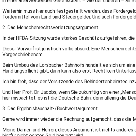
in einer älterwerdenden Gesellschaft – wie der unseren – an B
Weiterhin muss hier auch festgestellt werden, dass Förderge
Fördermittel vom Land sind Steuergelder. Und auch Fördergeld
2. Das Menschenrechtsverletzungsargument
In der HFBA-Sitzung wurde starkes Geschütz aufgefahren; die
Dieser Vorwurf ist juristisch völlig absurd. Eine Menschenrec
Vorgeschriebenem.
Beim Umbau des Lorsbacher Bahnhofs handelt es sich um eine fr
Handlungspflicht gibt, dann kann also erst Recht kein Unterla
Ich bin froh, dass der Vorsitzende des Behindertenbeirates inzw
Und Herr Prof. Dr. Jacobs, wenn Sie zukünftig von einer „Mensc
hier missachtet, es ist die Deutsche Bahn, denn alleinig die 
3. Das Ergebnishaushalt-/Buchwertargument
Gerne wird immer wieder die Rechnung aufgemacht, dass die 
Meine Damen und Herren, dieses Argument ist nichts anderes als
hierfür nicht echtes Geld bewegt wird.