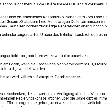
ist schon leicht mehr als die Hälfte unseres Haushaltsvolumens.
dienst also ein erhebliches Kostenrisiko. Neben dem vom Land f
f den Gesamt-Schuldenstand. Von stetigen Defiziten müssen wir 
nen. Gestalten können zukünftige Generationen aber nur noch, we
n behindertengerechten Umbau des Bahnhof Lorsbach derzeit nic
lungspflicht sind, möchten wir es weiterhin umsetzen.
erst dann, wenn die Kassenlage sich verbessert hat. 3,3 Millio
t nicht aufgewendet werden.
itet wird, will ich auf einige im Detail eingehen:
es verschenken, die nie wieder zur Verfügung ständen. Wann und
hselnden Regierungskonstellationen über die Jahre gibt es im
he Förderprogramme geben, auch wenn diese dann vielleicht nur 