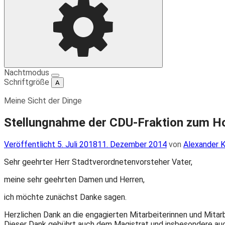
Einstellungen
Nachtmodus
Schriftgröße
A
Meine Sicht der Dinge
Stellungnahme der CDU-Fraktion zum Ho
Veröffentlicht
Veröffentlicht
5. Juli 2018
11. Dezember 2014
von
Alexander K
am
Sehr geehrter Herr Stadtverordnetenvorsteher Vater,
meine sehr geehrten Damen und Herren,
ich möchte zunächst Danke sagen.
Herzlichen Dank an die engagierten Mitarbeiterinnen und Mitar
Dieser Dank gebührt auch dem Magistrat und insbesondere au